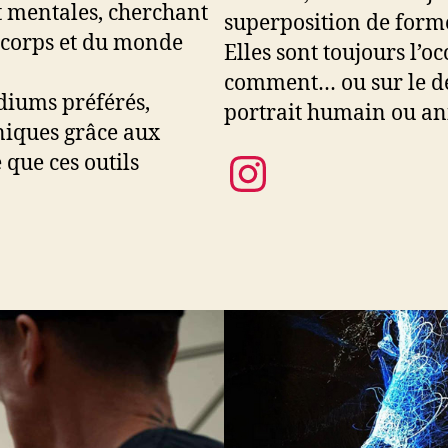
et mentales, cherchant
superposition de formes
s corps et du monde
Elles sont toujours l’oc
comment… ou sur le déc
édiums préférés,
portrait humain ou an
niques grâce aux
Instagra
 que ces outils