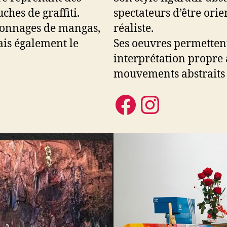
hes de graffiti.
spectateurs d’être orie
rsonnages de mangas,
réaliste.
ais également le
Ses oeuvres permettent
interprétation propre 
mouvements abstraits a
Facebook
Instag