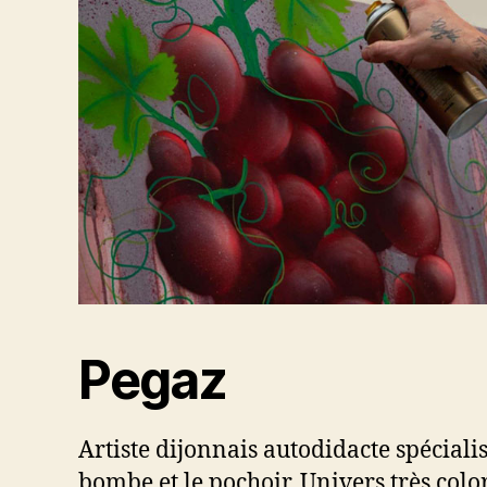
Pegaz
Artiste dijonnais autodidacte spécialis
bombe et le pochoir. Univers très col