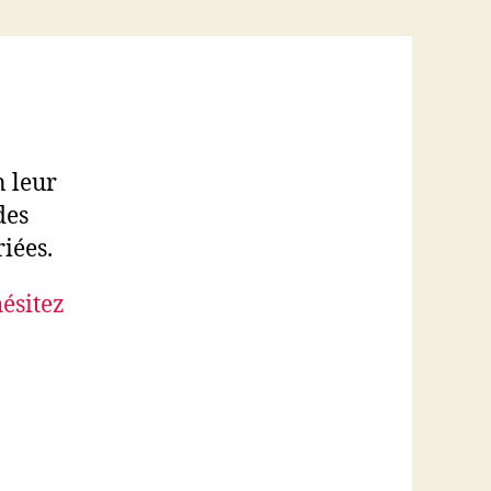
n leur
des
iées.
hésitez