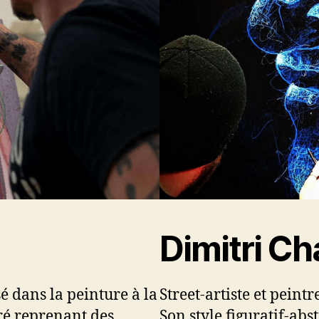
Dimitri Ch
é dans la peinture à la
Street-artiste et pein
oré reprenant des
Son style figuratif-abs