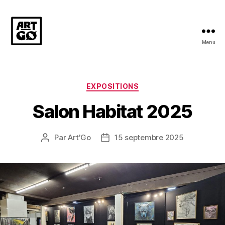
Menu
Collectif
Art
Go
Catégories
EXPOSITIONS
Salon Habitat 2025
Par
Art'Go
15 septembre 2025
Auteur
Date
de
de
l’article
l’article